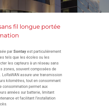
ans fil longue portée
mation
isée par
Sontay
est particulièrement
res tels que les écoles ou les
cter les capteurs à un réseau sans
stes zones, souvent composées de
ts. LoRaWAN assure une transmission
eurs kilomètres, tout en consommant
ible consommation permet aux
urs années sur batterie, limitant
enance et facilitant l’installation
ccès.