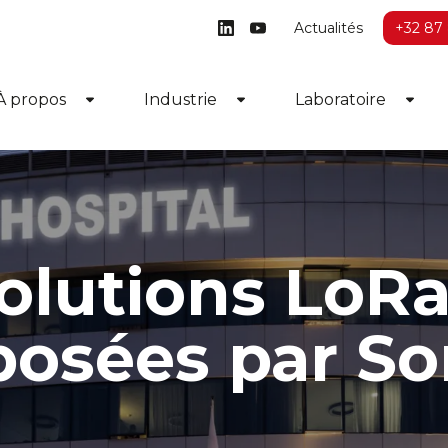
Actualités
+32 87 
À propos
Industrie
Laboratoire
Toggle Dropdown
Toggle Dropdown
Toggl
solutions Lo
posées par So