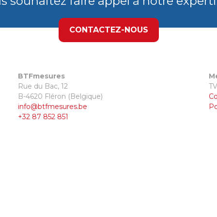
s souhaitez faire appel à notre experti
CONTACTEZ-NOUS
BTFmesures
Me
Rue du Bac, 12
TV
B-4620 Fléron (Belgique)
Co
info@btfmesures.be
Po
+32 87 852 851