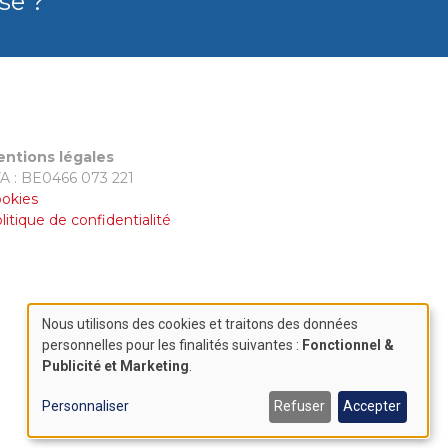
se ?
ntions légales
A : BE0466 073 221
okies
litique de confidentialité
Nous utilisons des cookies et traitons des données
Use
personnelles pour les finalités suivantes :
Fonctionnel &
Publicité et Marketing
.
of
Personnaliser
Refuser
Accepter
personal