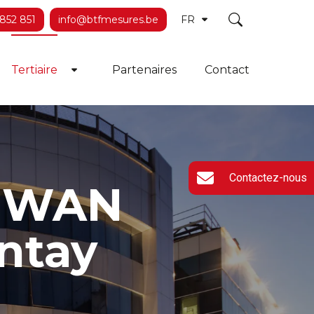
852 851
info@btfmesures.be
FR
Tertiaire
Partenaires
Contact
e Dropdown
Toggle Dropdown
Contactez-nous
RaWAN
ntay