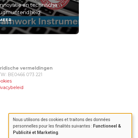
innovatie en technische
uitmuntendheid!
MEER
ridische vermeldingen
W: BE0466 073 221
okies
ivacybeleid
Nous utilisons des cookies et traitons des données
Use
personnelles pour les finalités suivantes :
Functioneel &
Publicité et Marketing
.