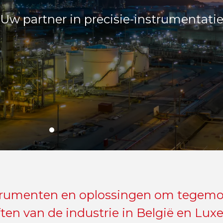
len, het essentië
lligentie van de o
ische uitmunten
ner in uw uitdagi
digheid van de 
wetenschap.
Uw partner in precisie-instrumentati
rumenten en oplossingen om tegemo
ten van de industrie in België en Lu