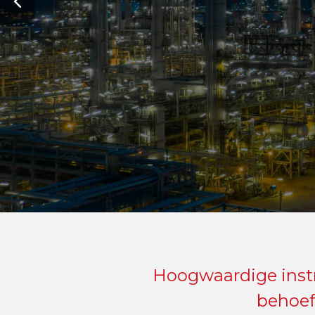
Meten, rege
en de inte
Techn
Part
deskun
Hoogwaardige inst
behoef