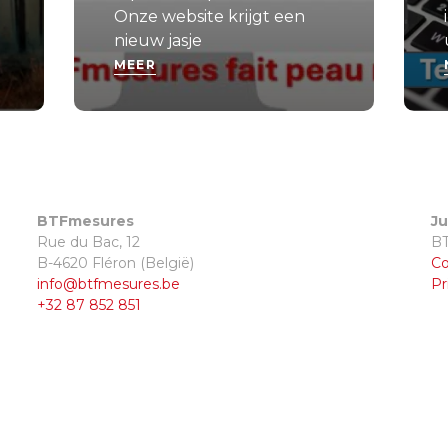
Onze website krijgt een
nieuw jasje
MEER
BTFmesures
Ju
Rue du Bac, 12
BT
B-4620 Fléron (België)
Co
info@btfmesures.be
Pr
+32 87 852 851